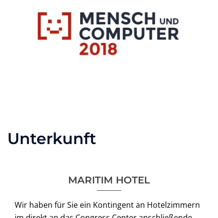
Zum
Inhalt
springen
Toggle
menu
Unterkunft
MARITIM HOTEL
Wir haben für Sie ein Kontingent an Hotelzimmern
im direkt an das Congress Center anschließende